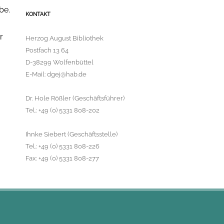
r
be.
g
KONTAKT
e
b
r
Herzog August Bibliothek
n
i
Postfach 13 64
s
D-38299 Wolfenbüttel
f
ü
E-Mail: dgej@hab.de
r
:
Dr. Hole Rößler (Geschäftsführer)
Tel.: +49 (0) 5331 808-202
Ihnke Siebert (Geschäftsstelle)
Tel.: +49 (0) 5331 808-226
Fax: +49 (0) 5331 808-277