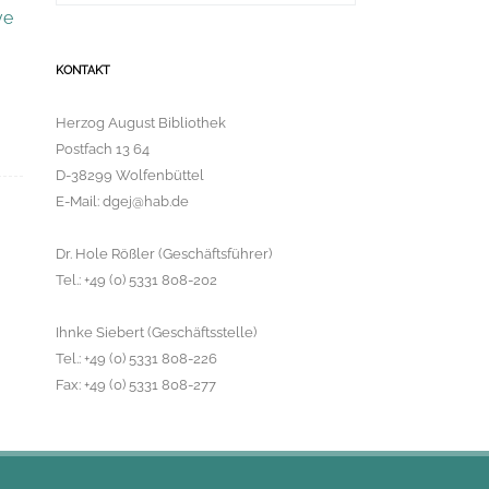
c
ve
h
e
r
g
KONTAKT
e
b
Herzog August Bibliothek
n
i
Postfach 13 64
s
D-38299 Wolfenbüttel
f
ü
E-Mail: dgej@hab.de
r
:
Dr. Hole Rößler (Geschäftsführer)
Tel.: +49 (0) 5331 808-202
Ihnke Siebert (Geschäftsstelle)
Tel.: +49 (0) 5331 808-226
Fax: +49 (0) 5331 808-277